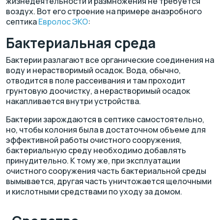
жизнедеятельности и размножения не требуется
воздух. Вот его строение на примере анаэробного
септика
Евролос ЭКО
:
Бактериальная среда
Бактерии разлагают все органические соединения на
воду и нерастворимый осадок. Вода, обычно,
отводится в поле рассеивания и там проходит
грунтовую доочистку, а нерастворимый осадок
накапливается внутри устройства.
Бактерии зарождаются в септике самостоятельно,
но, чтобы колония была в достаточном объеме для
эффективной работы очистного сооружения,
бактериальную среду необходимо добавлять
принудительно. К тому же, при эксплуатации
очистного сооружения часть бактериальной среды
вымывается, другая часть уничтожается щелочными
и кислотными средствами по уходу за домом.