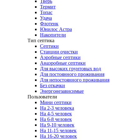
Тверь
Термит
Топас
Удача
Флотенк
Юнилос Астра
Накопители
Тип септика
Септики
Станции очистки
Аэробные септики
Анаэробные септики
Для высоких грунтовых вод
Для постоянного проживания
Для непостоянного проживания
Без откачки
Энергонезависимые
Пользователи
Мини септики
На 2-3 человека
На 4-5 человек
На 6-8 человек
На 9-10 человек
На 11-15 человек
На 16-20 человек