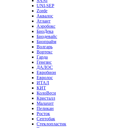
SANI
UNI-SEP
Zorde
Аквалос
Атлант
Аэробокс
БиоДека
Биодевайс
Биопрайм
Волгарь
Вортекс
Гарда
Генезис
ДАЛОС
Евробион
Евролос
ИТАЛ
КИТ
КолоВеси
Кристалл
Малахит
Пеликан
Росток
Септобак
Стеклопластик