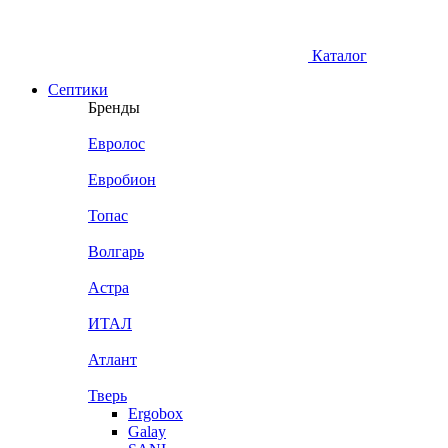
Каталог
Септики
Бренды
Евролос
Евробион
Топас
Волгарь
Астра
ИТАЛ
Атлант
Тверь
Ergobox
Galay